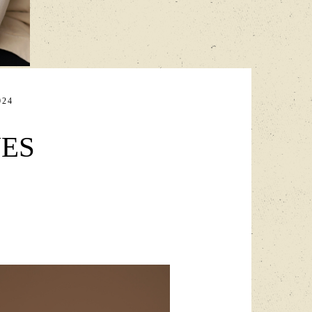
024
VES