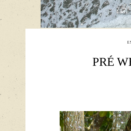
E
PRÉ W