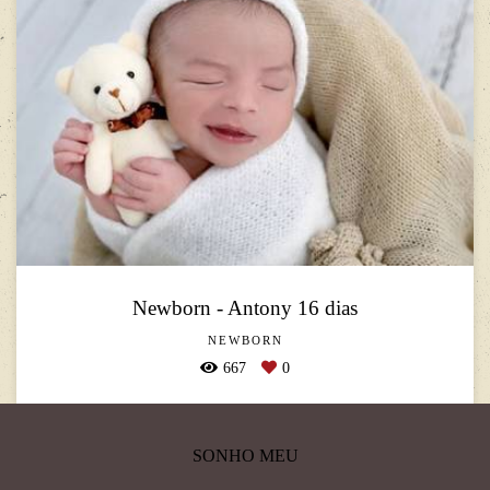
Newborn - Antony 16 dias
NEWBORN
667
0
SONHO MEU